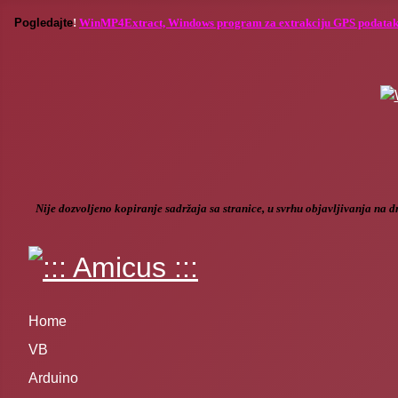
Po
gledajte
!
WinMP4Extract, Windows program za extrakciju GPS podatak
Nije dozvoljeno kopiranje sadržaja sa stranice, u svrhu objavljivanja na 
Home
VB
Arduino