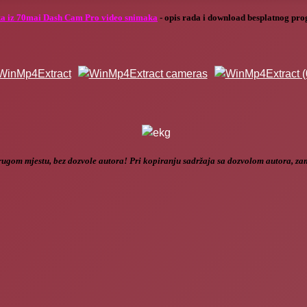
a iz 70mai Dash Cam Pro video snimaka
- opis rada i download besplatnog pr
drugom mjestu, bez dozvole autora! Pri kopiranju sadržaja sa dozvolom autora, zamo