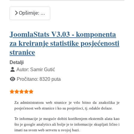
Opširnije: …
JoomlaStats V3.03 - komponenta
za kreiranje statistike posjećenosti
stranice
Detalji
Autor:
Samir Gutić
Pročitano: 8320 puta
Ocjene članaka:
5
(
5
glasova)
Za administratora web stranice je vrlo bitno da znakolika je
posjećenost web stranice i ko su posjetioci, tj. odakle dolaze.
Te informacije je moguće dobiti korištenjem eksternih alata kao
što je google analytics ali bolje je te informacije skupljati lično i
imati na svom web serveru u svojoj bazi.