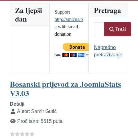
Za ljepši
Pretraga
Support
dan
http://amicus.b
Traži
a
with small
Traži
donation
Napredno
pretraživanje
Bosanski prijevod za JoomlaStats
V3.03
Detalji
Autor:
Samir Gutić
Pročitano: 5615 puta