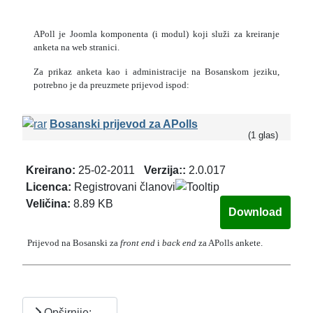
APoll je Joomla komponenta (i modul) koji služi za kreiranje
anketa na web stranici.
Za prikaz anketa kao i administracije na Bosanskom jeziku,
potrebno je da preuzmete prijevod ispod:
Bosanski prijevod za APolls
(1 glas)
Kreirano:
25-02-2011
Verzija::
2.0.017
Licenca:
Registrovani članovi
Veličina:
8.89 KB
Prijevod na Bosanski za
front end
i
back end
za APolls ankete.
Opširnije: …