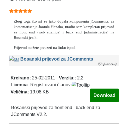
Ocjene članaka:
5
(
5
glasova)
Zbog toga što mi se jako dopala komponenta jComments, za
komentarisanje Joomla članaka, uradio sam kompletan prijevod
za front end (web stranica) i back end (administracija) na
Bosanski jezik.
Prijevod možete preuzeti na linku ispod.
Bosanski prijevod za JComments
(0 glasova)
Kreirano:
25-02-2011
Verzija::
2.2
Licenca:
Registrovani članovi
Veličina:
19.08 KB
Bosanski prijevod za front end i back end za
JComments V2.2.