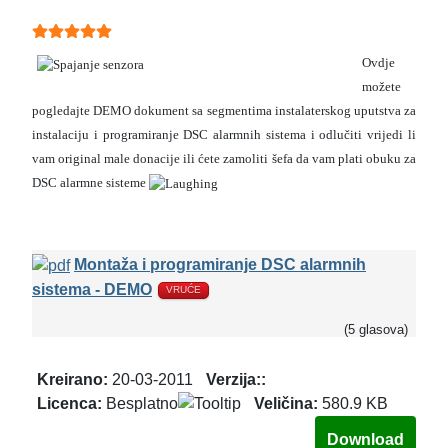
Ocjene članaka:
5
(
5
glasova)
Ovdje
možete
pogledajte DEMO dokument sa segmentima instalaterskog uputstva za
instalaciju i programiranje DSC alarmnih sistema i odlučiti vrijedi li
vam original male donacije ili ćete zamoliti šefa da vam plati obuku za
DSC alarmne sisteme
Montaža i programiranje DSC alarmnih
sistema - DEMO
VRUĆE
(5 glasova)
Kreirano:
20-03-2011
Verzija::
Licenca:
Besplatno
Veličina:
580.9 KB