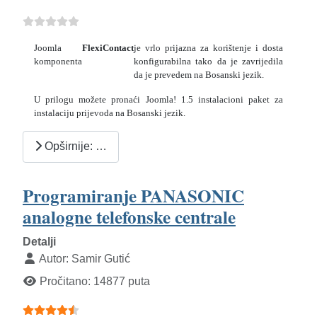
Joomla
FlexiContact
je vrlo prijazna za korištenje i dosta
komponenta
konfigurabilna tako da je zavrijedila
da je prevedem na Bosanski jezik.
U prilogu možete pronaći Joomla! 1.5 instalacioni paket za
instalaciju prijevoda na Bosanski jezik.
Opširnije: …
Programiranje PANASONIC
analogne telefonske centrale
Detalji
Autor:
Samir Gutić
Pročitano: 14877 puta
Ocjene članaka:
4.5
(
5
glasova)