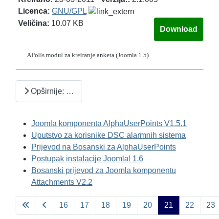
Licenca:
GNU/GPL
Veličina:
10.07 KB
APolls modul za kreiranje anketa (Joomla 1.5).
Opširnije: …
Joomla komponenta AlphaUserPoints V1.5.1
Uputstvo za korisnike DSC alarmnih sistema
Prijevod na Bosanski za AlphaUserPoints
Postupak instalacije Joomla! 1.6
Bosanski prijevod za Joomla komponentu
Attachments V2.2
16
17
18
19
20
21
22
23
Page 21 of 26