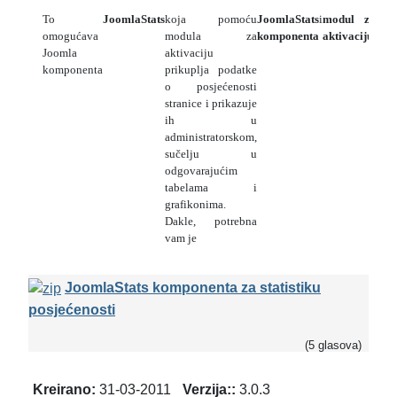
To
JoomlaStats
koja pomoću
JoomlaStats
i
modul za
Kom
omogućava
modula za
komponenta
aktivaciju.
mož
Joomla
aktivaciju
pre
komponenta
prikuplja podatke
link
o posjećenosti
stranice i prikazuje
ih u
administratorskom,
sučelju u
odgovarajućim
tabelama i
grafikonima.
Dakle, potrebna
vam je
JoomlaStats komponenta za statistiku
posjećenosti
(5 glasova)
Kreirano:
31-03-2011
Verzija::
3.0.3