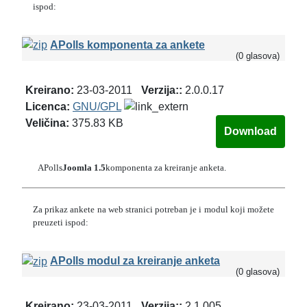
ispod:
APolls komponenta za ankete
(0 glasova)
Kreirano:
23-03-2011
Verzija::
2.0.0.17
Licenca:
GNU/GPL
Veličina:
375.83 KB
APolls
Joomla 1.5
komponenta za kreiranje anketa.
Za prikaz ankete na web stranici potreban je i modul koji možete
preuzeti ispod:
APolls modul za kreiranje anketa
(0 glasova)
Kreirano:
23-03-2011
Verzija::
2.1.005