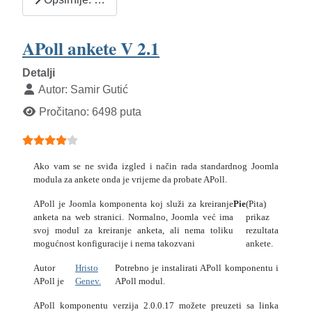
APoll ankete V 2.1
Detalji
Autor:
Samir Gutić
Pročitano: 6498 puta
Ocjene članaka:
4
(
5
glasova)
Ako vam se ne sviđa izgled i način rada standardnog Joomla
modula za ankete onda je vrijeme da probate APoll.
APoll je Joomla komponenta koj služi za kreiranje
Pie
(Pita)
anketa na web stranici. Normalno, Joomla već ima
prikaz
svoj modul za kreiranje anketa, ali nema toliku
rezultata
mogućnost konfiguracije i nema takozvani
ankete.
Autor
Hristo
Potrebno je instalirati APoll komponentu i
APoll je
Genev.
APoll modul.
APoll komponentu verzija 2.0.0.17 možete preuzeti sa linka