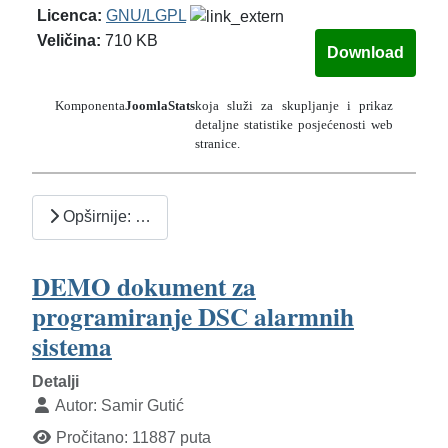
Licenca:
GNU/LGPL
Veličina:
710 KB
Komponenta
JoomlaStats
koja služi za skupljanje i prikaz
detaljne statistike posjećenosti web
stranice.
Opširnije: …
DEMO dokument za
programiranje DSC alarmnih
sistema
Detalji
Autor:
Samir Gutić
Pročitano: 11887 puta