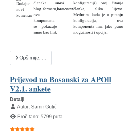
članaka u
novi
konfiguraciji) broj čitanja
blog formatu,
komentar
članka, slika lijevo.
ova
Međutim, kada je u pitanju
komponenta
konfiguracija, ova
se pokazuje
komponenta ima jako puno
samo kao link
mogućnosti i opcija.
Opširnije: …
Prijevod na Bosanski za APOll
V2.1. ankete
Detalji
Autor:
Samir Gutić
Pročitano: 5799 puta
Ocjene članaka:
5
(
5
glasova)