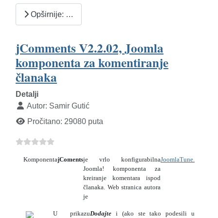
Opširnije: …
jComments V2.2.02, Joomla
komponenta za komentiranje
članaka
Detalji
Autor:
Samir Gutić
Pročitano: 29080 puta
Komponenta
jComents
je vrlo konfigurabilna
JoomlaTune.
Joomla! komponenta za
kreiranje komentara ispod
članaka. Web stranica autora
je
U prikazu
Dodajte
i (ako ste tako podesili u